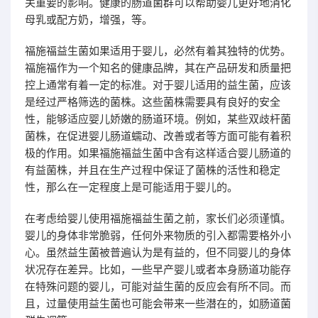
关重要的影响。健康的肠道菌群可以帮助婴儿更好地消化
母乳或配方奶，增强，等。
福施福益生菌如果适用于婴儿，必然有着其独特的优势。
福施福作为一个知名的健康品牌，其在产品研发和质量把
控上通常有着一定的标准。对于婴儿适用的益生菌，应该
是经过严格筛选的菌株。这些菌株需要具有良好的安全
性，能够适应婴儿娇嫩的肠道环境。例如，某些双歧杆菌
菌株，在促进婴儿肠道蠕动、改善或者等方面可能有着积
极的作用。如果福施福益生菌中含有这样适合婴儿肠道的
有益菌株，并且在生产过程中保证了菌株的活性和稳定
性，那么在一定程度上是可能适用于婴儿的。
在考虑给婴儿使用福施福益生菌之前，家长们必须谨慎。
婴儿的身体非常脆弱，任何外来物质的引入都需要格外小
心。虽然益生菌被普遍认为是有益的，但不同婴儿的身体
状况存在差异。比如，一些早产婴儿或者本身肠道功能存
在特殊问题的婴儿，可能对益生菌的反应会有所不同。而
且，过量使用益生菌也可能会带来一些潜在的，如肠道菌