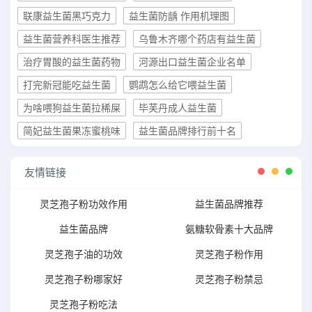
联康益生菌黑巧克力
益生菌防龋 作用机理图
益生菌营养科医生推荐
乌鲁木齐哪个药店有益生菌
治疗胃酸的益生菌药物
河源出口益生菌企业名单
打完新冠能吃益生菌
鹦鹉怎么给它喂益生菌
为啥喂狗益生菌拉稀屎
毕芙丹成人益生菌
简妃益生菌果冻蜜桃味
益生菌品牌排行前十名
友情链接
灵芝孢子粉功效作用
益生菌品牌推荐
益生菌品牌
氨糖软骨素十大品牌
灵芝孢子油的功效
灵芝孢子粉作用
灵芝孢子粉哪家好
灵芝孢子粉禁忌
灵芝孢子粉吃法