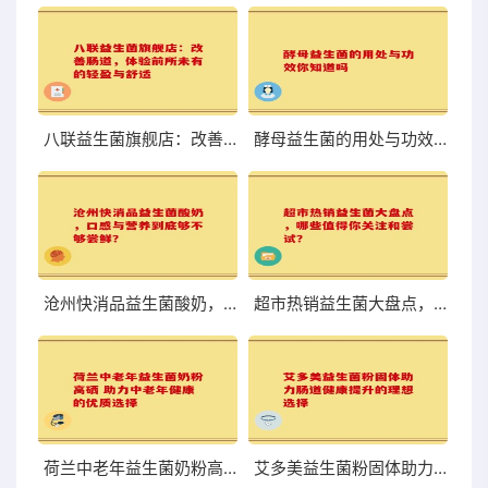
八联益生菌旗舰店：改善肠道，体验前所未有的轻盈与舒适
酵母益生菌的用处与功效你知道吗
沧州快消品益生菌酸奶，口感与营养到底够不够尝鲜？
超市热销益生菌大盘点，哪些值得你关注和尝试？
荷兰中老年益生菌奶粉高硒 助力中老年健康的优质选择
艾多美益生菌粉固体助力肠道健康提升的理想选择