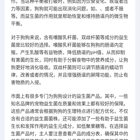
作。当这种平衡被打破时，例如因为饮食变化、疾或者压
力等因素，狗狗就可能出现消化问题，如、、或者不振
等。而益生菌的作用就是帮助恢复和维持肠道内的微生物
平衡。
对于狗狗来说，含有嗜酸乳杆菌、双歧杆菌等成分的益生
菌是比较好的选择。嗜酸乳杆菌能够在狗狗的肠道内定
殖，产生乳酸等有益物质，降低肠道的pH值，从而抑制
有害菌的生长，同时有助于分解食物中的营养成分，让狗
狗更好地消化吸收。双歧杆菌则可以调节肠道的蠕动节
律，改善或者的情况，并且增强肠道的屏障功能，防止有
害物质的入侵。
市面上有很多专门为狗狗设计的益生菌产品。其中，一些
知名品牌的宠物益生菌在质量和效果上都有较好的保障。
这些产品通常会根据狗狗的生理特点进行配方优化，不仅
含有合适的益生菌菌株，还可能添加了一些有助于益生菌
生长和发挥作用的益生元成分，如低聚果糖等。在选择益
生菌产品时，主人要注意查看产品的成分表，确保其中的