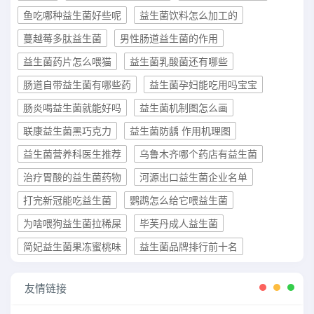
鱼吃哪种益生菌好些呢
益生菌饮料怎么加工的
蔓越莓多肽益生菌
男性肠道益生菌的作用
益生菌药片怎么喂猫
益生菌乳酸菌还有哪些
肠道自带益生菌有哪些药
益生菌孕妇能吃用吗宝宝
肠炎喝益生菌就能好吗
益生菌机制图怎么画
联康益生菌黑巧克力
益生菌防龋 作用机理图
益生菌营养科医生推荐
乌鲁木齐哪个药店有益生菌
治疗胃酸的益生菌药物
河源出口益生菌企业名单
打完新冠能吃益生菌
鹦鹉怎么给它喂益生菌
为啥喂狗益生菌拉稀屎
毕芙丹成人益生菌
简妃益生菌果冻蜜桃味
益生菌品牌排行前十名
友情链接