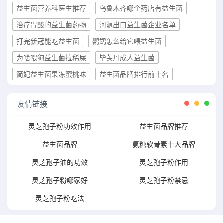
益生菌营养科医生推荐
乌鲁木齐哪个药店有益生菌
治疗胃酸的益生菌药物
河源出口益生菌企业名单
打完新冠能吃益生菌
鹦鹉怎么给它喂益生菌
为啥喂狗益生菌拉稀屎
毕芙丹成人益生菌
简妃益生菌果冻蜜桃味
益生菌品牌排行前十名
友情链接
灵芝孢子粉功效作用
益生菌品牌推荐
益生菌品牌
氨糖软骨素十大品牌
灵芝孢子油的功效
灵芝孢子粉作用
灵芝孢子粉哪家好
灵芝孢子粉禁忌
灵芝孢子粉吃法