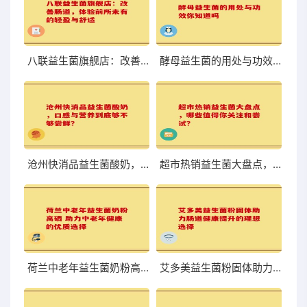
八联益生菌旗舰店：改善肠道，体验前所未有的轻盈与舒适
酵母益生菌的用处与功效你知道吗
沧州快消品益生菌酸奶，口感与营养到底够不够尝鲜？
超市热销益生菌大盘点，哪些值得你关注和尝试？
荷兰中老年益生菌奶粉高硒 助力中老年健康的优质选择
艾多美益生菌粉固体助力肠道健康提升的理想选择