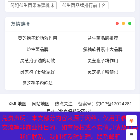
简妃益生菌果冻蜜桃味
益生菌品牌排行前十名
友情链接
灵芝孢子粉功效作用
益生菌品牌推荐
益生菌品牌
氨糖软骨素十大品牌
灵芝孢子油的功效
灵芝孢子粉作用
灵芝孢子粉哪家好
灵芝孢子粉禁忌
灵芝孢子粉吃法
XML地图
---
网站地图
---
热点关注
---备案号：
京ICP备17024281
号-1（北京保鹤堂药业）
免责声明：本文部分内容来源于网络，仅用于参考、
免责声明：本文部分内容来源于网络，仅用于参考、
交流等非商业性目的。如有侵权或不实信息请及时与
交流等非商业性目的。如有侵权或不实信息请及时与
我们联系，我们将及时处理。联系邮箱
我们联系，我们将及时处理。联系邮箱