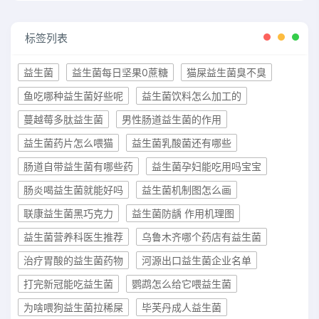
标签列表
益生菌
益生菌每日坚果0蔗糖
猫屎益生菌臭不臭
鱼吃哪种益生菌好些呢
益生菌饮料怎么加工的
蔓越莓多肽益生菌
男性肠道益生菌的作用
益生菌药片怎么喂猫
益生菌乳酸菌还有哪些
肠道自带益生菌有哪些药
益生菌孕妇能吃用吗宝宝
肠炎喝益生菌就能好吗
益生菌机制图怎么画
联康益生菌黑巧克力
益生菌防龋 作用机理图
益生菌营养科医生推荐
乌鲁木齐哪个药店有益生菌
治疗胃酸的益生菌药物
河源出口益生菌企业名单
打完新冠能吃益生菌
鹦鹉怎么给它喂益生菌
为啥喂狗益生菌拉稀屎
毕芙丹成人益生菌