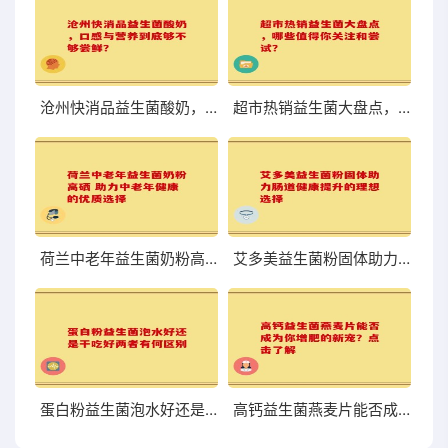
沧州快消品益生菌酸奶，口感与营养到底够不够尝鲜？
超市热销益生菌大盘点，哪些值得你关注和尝试？
荷兰中老年益生菌奶粉高硒 助力中老年健康的优质选择
艾多美益生菌粉固体助力肠道健康提升的理想选择
蛋白粉益生菌泡水好还是干吃好两者有何区别
高钙益生菌燕麦片能否成为你增肥的新宠？点击了解