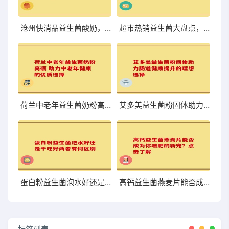
沧州快消品益生菌酸奶，口感与营养到底够不够尝鲜？
超市热销益生菌大盘点，哪些值得你关注和尝试？
荷兰中老年益生菌奶粉高硒 助力中老年健康的优质选择
艾多美益生菌粉固体助力肠道健康提升的理想选择
蛋白粉益生菌泡水好还是干吃好两者有何区别
高钙益生菌燕麦片能否成为你增肥的新宠？点击了解