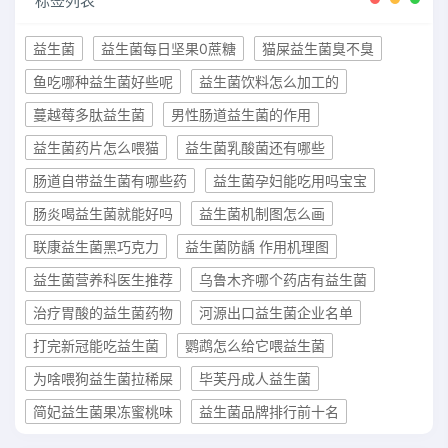
标签列表
益生菌
益生菌每日坚果0蔗糖
猫屎益生菌臭不臭
鱼吃哪种益生菌好些呢
益生菌饮料怎么加工的
蔓越莓多肽益生菌
男性肠道益生菌的作用
益生菌药片怎么喂猫
益生菌乳酸菌还有哪些
肠道自带益生菌有哪些药
益生菌孕妇能吃用吗宝宝
肠炎喝益生菌就能好吗
益生菌机制图怎么画
联康益生菌黑巧克力
益生菌防龋 作用机理图
益生菌营养科医生推荐
乌鲁木齐哪个药店有益生菌
治疗胃酸的益生菌药物
河源出口益生菌企业名单
打完新冠能吃益生菌
鹦鹉怎么给它喂益生菌
为啥喂狗益生菌拉稀屎
毕芙丹成人益生菌
简妃益生菌果冻蜜桃味
益生菌品牌排行前十名