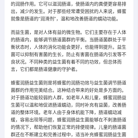
的润肠作用。它可以滋润肠道，使肠道内的粪便更容易排
出，减少的发生。对于那些经常遭受困扰的人来说，蜂蜜
就像是肠道的“润滑剂”，温和地改善肠道的蠕动功能。
而益生菌，是对人体有益的微生物。它们主要存在于人体
的肠道内，能够调节肠道菌群的平衡。当肠道菌群处于平
衡状态时，人体的消化功能会更好，也能得到提升。益生
菌可以抑制有害菌的生长，防止有害菌在肠道内引发等不
良状况。不同种类的益生菌有着不同的功效，但总体而
言，它们都是肠道健康的守护者。
蜂蜜润肠益生菌则是将蜂蜜的润肠功效与益生菌调节肠道
菌群的作用完美结合。这种结合带来的好处是多方面的。
对于肠道功能较弱的人群，如老年人和儿童，蜂蜜润肠益
生菌可以温和地促进肠道蠕动，同时补充有益菌，改善肠
道的整体环境。老年人由于身体机能下降，肠道蠕动减
缓，容易出现等问题，蜂蜜润肠益生菌能够在不刺激肠道
的情况下，帮助他们恢复正常的排便规律。儿童的肠道菌
群还在不断建立和完善过程中，适当补充蜂蜜润肠益生菌