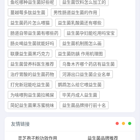
鱼吃哪种益生菌好些呢
益生菌饮料怎么加工的
蔓越莓多肽益生菌
男性肠道益生菌的作用
益生菌药片怎么喂猫
益生菌乳酸菌还有哪些
肠道自带益生菌有哪些药
益生菌孕妇能吃用吗宝宝
肠炎喝益生菌就能好吗
益生菌机制图怎么画
联康益生菌黑巧克力
益生菌防龋 作用机理图
益生菌营养科医生推荐
乌鲁木齐哪个药店有益生菌
治疗胃酸的益生菌药物
河源出口益生菌企业名单
打完新冠能吃益生菌
鹦鹉怎么给它喂益生菌
为啥喂狗益生菌拉稀屎
毕芙丹成人益生菌
简妃益生菌果冻蜜桃味
益生菌品牌排行前十名
友情链接
灵芝孢子粉功效作用
益生菌品牌推荐