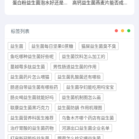
蛋白粉益生菌泡水好还是干吃好两者有何区别
高钙益生菌燕麦片能否成为你增肥的新宠？点击了解
标签列表
益生菌
益生菌每日坚果0蔗糖
猫屎益生菌臭不臭
鱼吃哪种益生菌好些呢
益生菌饮料怎么加工的
蔓越莓多肽益生菌
男性肠道益生菌的作用
益生菌药片怎么喂猫
益生菌乳酸菌还有哪些
肠道自带益生菌有哪些药
益生菌孕妇能吃用吗宝宝
肠炎喝益生菌就能好吗
益生菌机制图怎么画
联康益生菌黑巧克力
益生菌防龋 作用机理图
益生菌营养科医生推荐
乌鲁木齐哪个药店有益生菌
治疗胃酸的益生菌药物
河源出口益生菌企业名单
打完新冠能吃益生菌
鹦鹉怎么给它喂益生菌