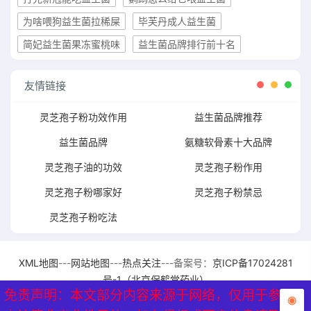
为啥喂狗益生菌拉稀屎
毕芙丹成人益生菌
简妃益生菌果冻蜜桃味
益生菌品牌排行前十名
友情链接
灵芝孢子粉功效作用
益生菌品牌推荐
益生菌品牌
氨糖软骨素十大品牌
灵芝孢子油的功效
灵芝孢子粉作用
灵芝孢子粉哪家好
灵芝孢子粉禁忌
灵芝孢子粉吃法
XML地图
---
网站地图
---
热点关注
---备案号：
京ICP备17024281
号-1（北京保鹤堂药业）
免责声明：本文部分内容来源于网络，仅用于参考、
免责声明：本文部分内容来源于网络，仅用于参考、