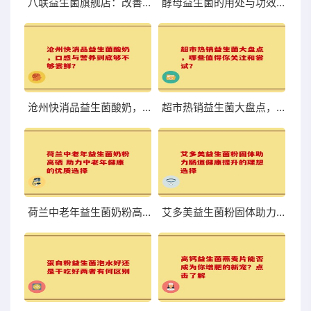
八联益生菌旗舰店：改善肠道，体验前所未有的轻盈与舒适
酵母益生菌的用处与功效你知道吗
沧州快消品益生菌酸奶，口感与营养到底够不够尝鲜？
超市热销益生菌大盘点，哪些值得你关注和尝试？
荷兰中老年益生菌奶粉高硒 助力中老年健康的优质选择
艾多美益生菌粉固体助力肠道健康提升的理想选择