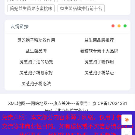
简妃益生菌果冻蜜桃味
益生菌品牌排行前十名
友情链接
灵芝孢子粉功效作用
益生菌品牌推荐
益生菌品牌
氨糖软骨素十大品牌
灵芝孢子油的功效
灵芝孢子粉作用
灵芝孢子粉哪家好
灵芝孢子粉禁忌
灵芝孢子粉吃法
XML地图
---
网站地图
---
热点关注
---备案号：
京ICP备17024281
号-1（北京保鹤堂药业）
免责声明：本文部分内容来源于网络，仅用于参考、
免责声明：本文部分内容来源于网络，仅用于参考、
交流等非商业性目的。如有侵权或不实信息请及时与
交流等非商业性目的。如有侵权或不实信息请及时与