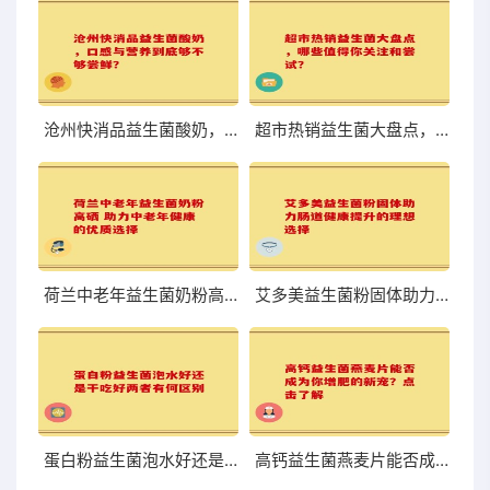
沧州快消品益生菌酸奶，口感与营养到底够不够尝鲜？
超市热销益生菌大盘点，哪些值得你关注和尝试？
荷兰中老年益生菌奶粉高硒 助力中老年健康的优质选择
艾多美益生菌粉固体助力肠道健康提升的理想选择
蛋白粉益生菌泡水好还是干吃好两者有何区别
高钙益生菌燕麦片能否成为你增肥的新宠？点击了解