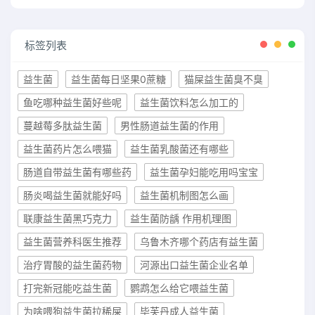
标签列表
益生菌
益生菌每日坚果0蔗糖
猫屎益生菌臭不臭
鱼吃哪种益生菌好些呢
益生菌饮料怎么加工的
蔓越莓多肽益生菌
男性肠道益生菌的作用
益生菌药片怎么喂猫
益生菌乳酸菌还有哪些
肠道自带益生菌有哪些药
益生菌孕妇能吃用吗宝宝
肠炎喝益生菌就能好吗
益生菌机制图怎么画
联康益生菌黑巧克力
益生菌防龋 作用机理图
益生菌营养科医生推荐
乌鲁木齐哪个药店有益生菌
治疗胃酸的益生菌药物
河源出口益生菌企业名单
打完新冠能吃益生菌
鹦鹉怎么给它喂益生菌
为啥喂狗益生菌拉稀屎
毕芙丹成人益生菌