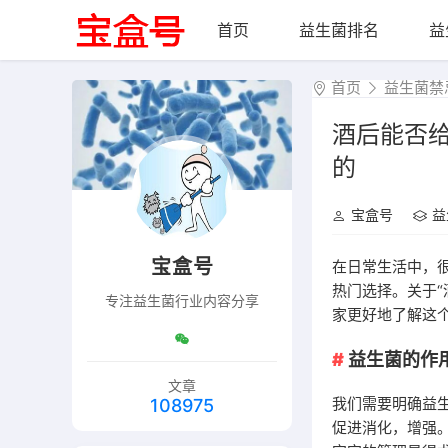
首页
益生菌排名
益
首页
益生菌禁
酒后能否
的
宝盒号
益
宝盒号
在日常生活中，
热门选择。关于
专注益生菌行业内容分享
家更好地了解这
益生菌的作
文章
我们需要明确益
108975
促进消化，增强