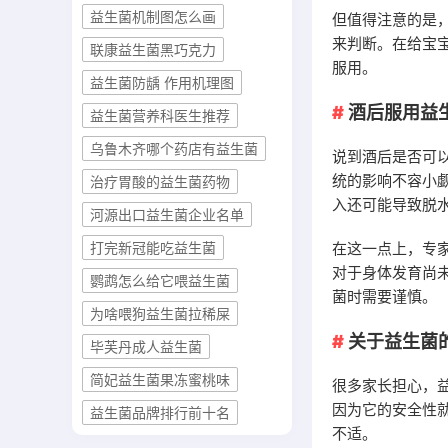
益生菌机制图怎么画
但值得注意的是
来判断。在给宝
联康益生菌黑巧克力
服用。
益生菌防龋 作用机理图
酒后服用益
益生菌营养科医生推荐
乌鲁木齐哪个药店有益生菌
说到酒后是否可
统的影响不容小
治疗胃酸的益生菌药物
入还可能导致脱
河源出口益生菌企业名单
在这一点上，专
打完新冠能吃益生菌
对于身体发育尚
鹦鹉怎么给它喂益生菌
菌时需要谨慎。
为啥喂狗益生菌拉稀屎
关于益生菌
毕芙丹成人益生菌
简妃益生菌果冻蜜桃味
很多家长担心，
因为它的安全性
益生菌品牌排行前十名
不适。