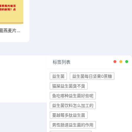
高钙益生菌燕麦片能否成为你增肥的新宠？点击了解
标签列表
益生菌
益生菌每日坚果0蔗糖
猫屎益生菌臭不臭
鱼吃哪种益生菌好些呢
益生菌饮料怎么加工的
蔓越莓多肽益生菌
男性肠道益生菌的作用