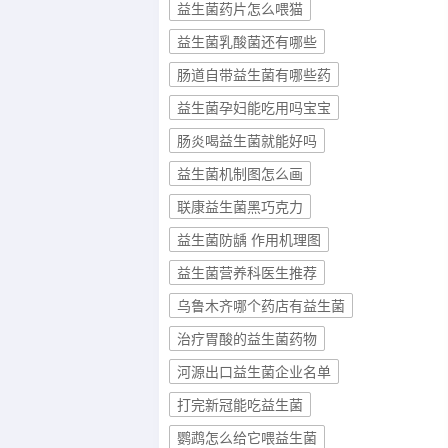
益生菌药片怎么喂猫
益生菌乳酸菌还有哪些
肠道自带益生菌有哪些药
益生菌孕妇能吃用吗宝宝
肠炎喝益生菌就能好吗
益生菌机制图怎么画
联康益生菌黑巧克力
益生菌防龋 作用机理图
益生菌营养科医生推荐
乌鲁木齐哪个药店有益生菌
治疗胃酸的益生菌药物
河源出口益生菌企业名单
打完新冠能吃益生菌
鹦鹉怎么给它喂益生菌