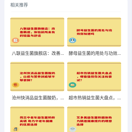
相关推荐
八联益生菌旗舰店：改善肠道，体验前所未有的轻盈与舒适
酵母益生菌的用处与功效你知道吗
沧州快消品益生菌酸奶，口感与营养到底够不够尝鲜？
超市热销益生菌大盘点，哪些值得你关注和尝试？