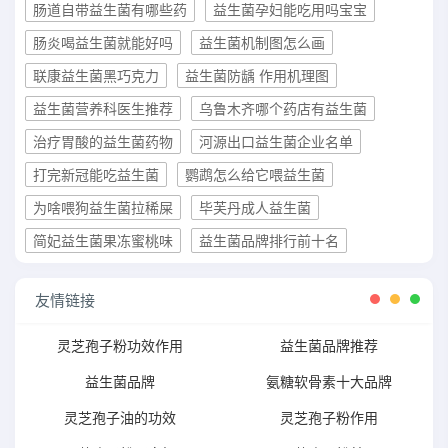
肠道自带益生菌有哪些药
益生菌孕妇能吃用吗宝宝
肠炎喝益生菌就能好吗
益生菌机制图怎么画
联康益生菌黑巧克力
益生菌防龋 作用机理图
益生菌营养科医生推荐
乌鲁木齐哪个药店有益生菌
治疗胃酸的益生菌药物
河源出口益生菌企业名单
打完新冠能吃益生菌
鹦鹉怎么给它喂益生菌
为啥喂狗益生菌拉稀屎
毕芙丹成人益生菌
简妃益生菌果冻蜜桃味
益生菌品牌排行前十名
友情链接
灵芝孢子粉功效作用
益生菌品牌推荐
益生菌品牌
氨糖软骨素十大品牌
灵芝孢子油的功效
灵芝孢子粉作用