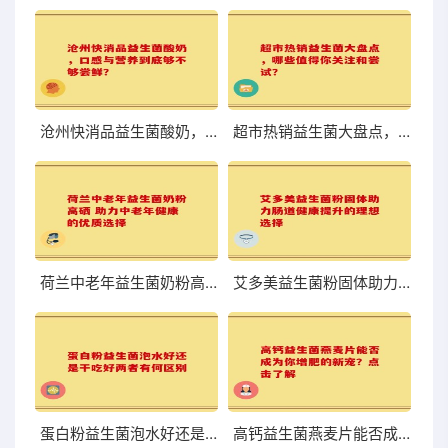
沧州快消品益生菌酸奶，口感与营养到底够不够尝鲜？
超市热销益生菌大盘点，哪些值得你关注和尝试？
荷兰中老年益生菌奶粉高硒 助力中老年健康的优质选择
艾多美益生菌粉固体助力肠道健康提升的理想选择
蛋白粉益生菌泡水好还是干吃好两者有何区别
高钙益生菌燕麦片能否成为你增肥的新宠？点击了解