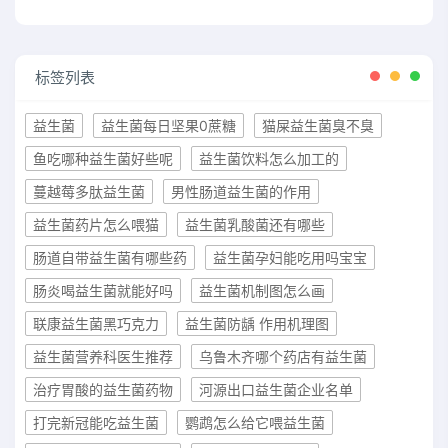
标签列表
益生菌
益生菌每日坚果0蔗糖
猫屎益生菌臭不臭
鱼吃哪种益生菌好些呢
益生菌饮料怎么加工的
蔓越莓多肽益生菌
男性肠道益生菌的作用
益生菌药片怎么喂猫
益生菌乳酸菌还有哪些
肠道自带益生菌有哪些药
益生菌孕妇能吃用吗宝宝
肠炎喝益生菌就能好吗
益生菌机制图怎么画
联康益生菌黑巧克力
益生菌防龋 作用机理图
益生菌营养科医生推荐
乌鲁木齐哪个药店有益生菌
治疗胃酸的益生菌药物
河源出口益生菌企业名单
打完新冠能吃益生菌
鹦鹉怎么给它喂益生菌