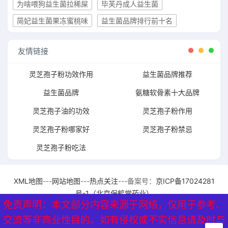
为啥喂狗益生菌拉稀屎
毕芙丹成人益生菌
简妃益生菌果冻蜜桃味
益生菌品牌排行前十名
友情链接
灵芝孢子粉功效作用
益生菌品牌推荐
益生菌品牌
氨糖软骨素十大品牌
灵芝孢子油的功效
灵芝孢子粉作用
灵芝孢子粉哪家好
灵芝孢子粉禁忌
灵芝孢子粉吃法
XML地图
---
网站地图
---
热点关注
---备案号：
京ICP备17024281
号-1（北京保鹤堂药业）
免责声明：本文部分内容来源于网络，仅用于参考、
免责声明：本文部分内容来源于网络，仅用于参考、
交流等非商业性目的。如有侵权或不实信息请及时与
交流等非商业性目的。如有侵权或不实信息请及时与