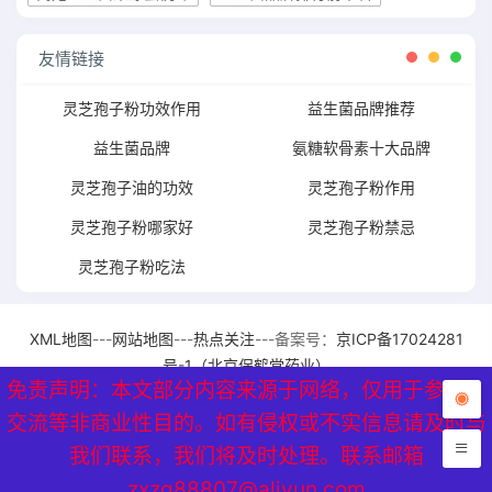
友情链接
灵芝孢子粉功效作用
益生菌品牌推荐
益生菌品牌
氨糖软骨素十大品牌
灵芝孢子油的功效
灵芝孢子粉作用
灵芝孢子粉哪家好
灵芝孢子粉禁忌
灵芝孢子粉吃法
XML地图
---
网站地图
---
热点关注
---备案号：
京ICP备17024281
号-1（北京保鹤堂药业）
免责声明：本文部分内容来源于网络，仅用于参考、
免责声明：本文部分内容来源于网络，仅用于参考、
交流等非商业性目的。如有侵权或不实信息请及时与
交流等非商业性目的。如有侵权或不实信息请及时与
我们联系，我们将及时处理。联系邮箱
我们联系，我们将及时处理。联系邮箱
zxzq88807@aliyun.com
zxzq88807@aliyun.com