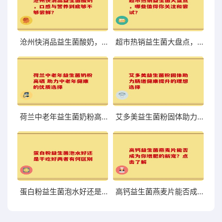
沧州快消品益生菌酸奶，口感与营养到底够不够尝鲜？
超市热销益生菌大盘点，哪些值得你关注和尝试？
荷兰中老年益生菌奶粉高硒 助力中老年健康的优质选择
艾多美益生菌粉固体助力肠道健康提升的理想选择
蛋白粉益生菌泡水好还是干吃好两者有何区别
高钙益生菌燕麦片能否成为你增肥的新宠？点击了解