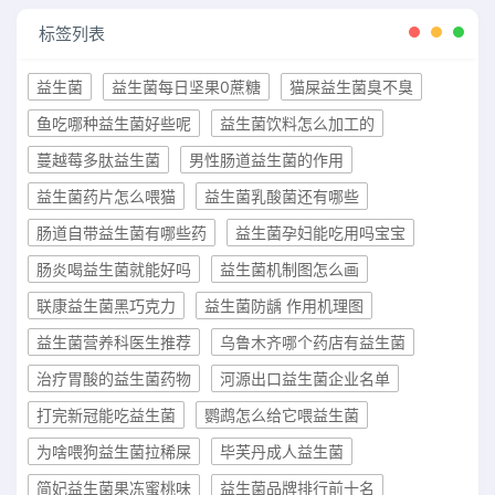
标签列表
益生菌
益生菌每日坚果0蔗糖
猫屎益生菌臭不臭
鱼吃哪种益生菌好些呢
益生菌饮料怎么加工的
蔓越莓多肽益生菌
男性肠道益生菌的作用
益生菌药片怎么喂猫
益生菌乳酸菌还有哪些
肠道自带益生菌有哪些药
益生菌孕妇能吃用吗宝宝
肠炎喝益生菌就能好吗
益生菌机制图怎么画
联康益生菌黑巧克力
益生菌防龋 作用机理图
益生菌营养科医生推荐
乌鲁木齐哪个药店有益生菌
治疗胃酸的益生菌药物
河源出口益生菌企业名单
打完新冠能吃益生菌
鹦鹉怎么给它喂益生菌
为啥喂狗益生菌拉稀屎
毕芙丹成人益生菌
简妃益生菌果冻蜜桃味
益生菌品牌排行前十名