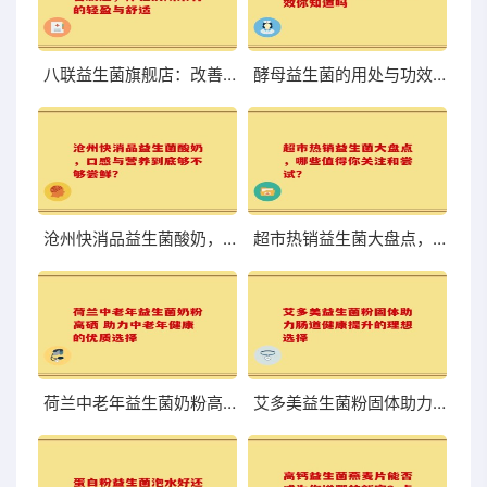
八联益生菌旗舰店：改善肠道，体验前所未有的轻盈与舒适
酵母益生菌的用处与功效你知道吗
沧州快消品益生菌酸奶，口感与营养到底够不够尝鲜？
超市热销益生菌大盘点，哪些值得你关注和尝试？
荷兰中老年益生菌奶粉高硒 助力中老年健康的优质选择
艾多美益生菌粉固体助力肠道健康提升的理想选择