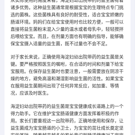
从实际使用的角度来看，海淀妇幼出院带药的益生菌有着
诸多优势。这种益生菌通常是根据宝宝的生理特点专门挑
选的菌株。这些菌株具有良好的耐受性，适合宝宝娇嫩的
肠道环境。妈妈们在给宝宝使用时也比较方便，一般可以
直接将益生菌粉末混入少量的温水或者母乳中，轻轻搅拌
后喂给宝宝。而且，在剂量方面也有明确的指导，能够确
保宝宝摄入适量的益生菌，既不过量也不会不足。
对于家长来说，正确使用海淀妇幼出院带药的益生菌是关
键。要严格按照医生的嘱咐，在合适的时间和剂量下给宝
宝服用。在保存益生菌时也要注意，一般需要放在阴凉干
燥的地方，避免高温和潮湿影响益生菌的活性。如果宝宝
在服用益生菌期间出现了任何异常反应，如加重、等情
况，应该及时医生。
海淀妇幼出院带药的益生菌是宝宝健康成长道路上的一个
得力助手。它在维护宝宝肠道健康方面发挥着积极的作
用。家长们要重视这一出院带药，正确地使用和保存，让
益生菌成为宝宝肠道的小卫士，为宝宝的茁壮成长奠定坚