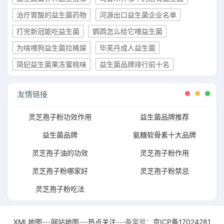
治疗胃酸的益生菌药物
河源出口益生菌企业名单
打完新冠能吃益生菌
鹦鹉怎么给它喂益生菌
为啥喂狗益生菌拉稀屎
毕芙丹成人益生菌
简妃益生菌果冻蜜桃味
益生菌品牌排行前十名
友情链接
灵芝孢子粉功效作用
益生菌品牌推荐
益生菌品牌
氨糖软骨素十大品牌
灵芝孢子油的功效
灵芝孢子粉作用
灵芝孢子粉哪家好
灵芝孢子粉禁忌
灵芝孢子粉吃法
XML地图
---
网站地图
---
热点关注
---备案号：
京ICP备17024281