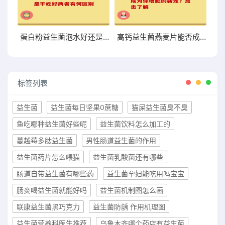
蛋白粉益生菌泡水好还是干吃好两者有何区别
高钙益生菌燕麦片能否成为你增肥的新宠？点击了解
标签列表
益生菌
益生菌每日坚果0蔗糖
猫屎益生菌臭不臭
鱼吃哪种益生菌好些呢
益生菌饮料怎么加工的
蔓越莓多肽益生菌
男性肠道益生菌的作用
益生菌药片怎么喂猫
益生菌乳酸菌还有哪些
肠道自带益生菌有哪些药
益生菌孕妇能吃用吗宝宝
肠炎喝益生菌就能好吗
益生菌机制图怎么画
联康益生菌黑巧克力
益生菌防龋 作用机理图
益生菌营养科医生推荐
乌鲁木齐哪个药店有益生菌