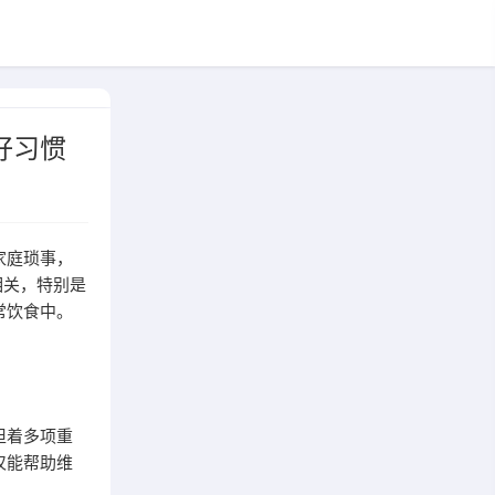
好习惯
家庭琐事，
相关，特别是
常饮食中。
担着多项重
仅能帮助维