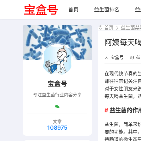
首页
益生菌排名
益
首页
益生菌禁
阿姨每天
宝盒号
益
在现代快节奏的
却往往忘记关注
宝盒号
对于女性朋友来
专注益生菌行业内容分享
每天喝益生菌，
益生菌的作
文章
益生菌，简单来
108975
要的功能。其中
持肠道的微生态平