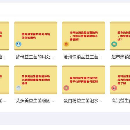
八联益生菌旗舰店：改善肠道，体验前所未有的轻盈与舒适
酵母益生菌的用处与功效你知道吗
沧州快消品益生菌酸奶，口感与营养到底够不够尝鲜？
荷兰中老年益生菌奶粉高硒 助力中老年健康的优质选择
艾多美益生菌粉固体助力肠道健康提升的理想选择
蛋白粉益生菌泡水好还是干吃好两者有何区别