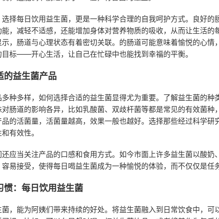
，选择每日饮用益生菌，更是一种科学合理的自我呵护方式。良好的
功能，减轻不适感，还能增加身体对营养物质的吸收，从而让生活的
显示，肠道与心理状态有着密切关联。的肠道可能意味着愉悦的心情
的目标——开心生活，让自己在忙碌中也能找到幸福的平衡。
适的益生菌产品
品多种多样，如何选择合适的益生菌显得尤为重要。了解益生菌的种
株对肠道的影响各异，比如乳酸菌、双歧杆菌等都是常见的有效菌种
产品的活菌量，活菌量越高，效果一般也越好。选择那些经过科学研
性和有效性。
们还应当关注产品的口感和食用方式。如今市面上许多益生菌以酸奶
，容易接受，使得每日喝益生菌成为一种愉悦的体验，而不仅仅是任
习惯：每日饮用益生菌
生菌，能为阿姨们带来持续的好处。将益生菌融入到日常饮食中，可