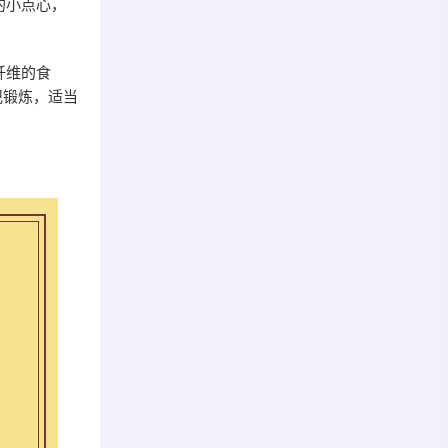
的小点心，
。
纤维的食
记锻炼，适当