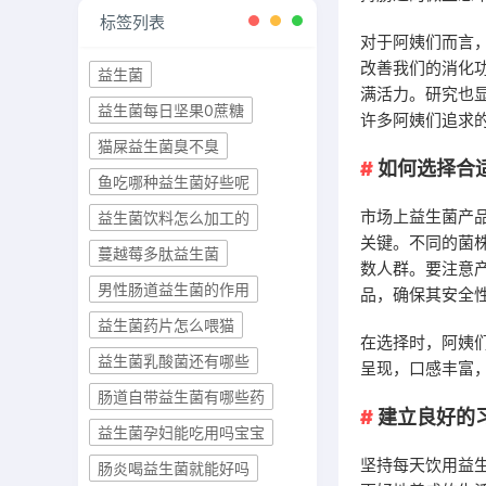
标签列表
对于阿姨们而言
改善我们的消化
益生菌
满活力。研究也
益生菌每日坚果0蔗糖
许多阿姨们追求
猫屎益生菌臭不臭
如何选择合
鱼吃哪种益生菌好些呢
市场上益生菌产
益生菌饮料怎么加工的
关键。不同的菌
蔓越莓多肽益生菌
数人群。要注意
男性肠道益生菌的作用
品，确保其安全
益生菌药片怎么喂猫
在选择时，阿姨
益生菌乳酸菌还有哪些
呈现，口感丰富
肠道自带益生菌有哪些药
建立良好的
益生菌孕妇能吃用吗宝宝
坚持每天饮用益
肠炎喝益生菌就能好吗