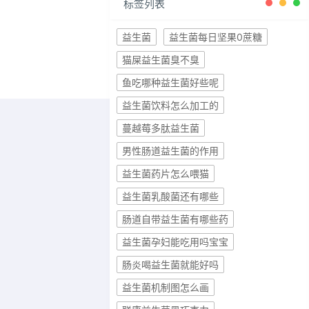
标签列表
益生菌
益生菌每日坚果0蔗糖
猫屎益生菌臭不臭
鱼吃哪种益生菌好些呢
益生菌饮料怎么加工的
蔓越莓多肽益生菌
男性肠道益生菌的作用
益生菌药片怎么喂猫
益生菌乳酸菌还有哪些
肠道自带益生菌有哪些药
益生菌孕妇能吃用吗宝宝
肠炎喝益生菌就能好吗
益生菌机制图怎么画