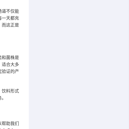
肠道不仅能
每一天都充
，而这正是
类和菌株是
，适合大多
究验证的产
、饮料形式
务。
以帮助我们