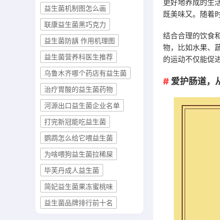
更好地养成的生
益生菌机制图怎么画
既美味又。随着
联康益生菌黑巧克力
结合合理的饮食
益生菌防龋 作用机理图
物，比如水果、
益生菌营养科医生推荐
的运动不仅能促
乌鲁木齐哪个药店有益生菌
爱护肠道，
治疗胃酸的益生菌药物
河源出口益生菌企业名单
打完新冠能吃益生菌
鹦鹉怎么给它喂益生菌
为啥喂狗益生菌拉稀屎
毕芙丹成人益生菌
简妃益生菌果冻蜜桃味
益生菌品牌排行前十名