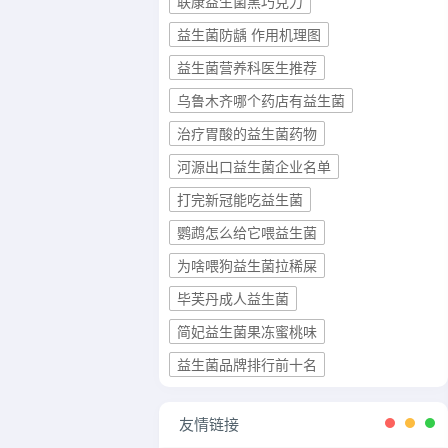
联康益生菌黑巧克力
益生菌防龋 作用机理图
益生菌营养科医生推荐
乌鲁木齐哪个药店有益生菌
治疗胃酸的益生菌药物
河源出口益生菌企业名单
打完新冠能吃益生菌
鹦鹉怎么给它喂益生菌
为啥喂狗益生菌拉稀屎
毕芙丹成人益生菌
简妃益生菌果冻蜜桃味
益生菌品牌排行前十名
友情链接