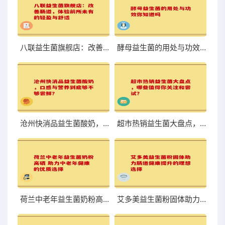
八联益生菌旗舰店：改善肠道，体验前所未有的轻盈与舒适
酵母益生菌的用处与功效你知道吗
沧州快消品益生菌酸奶，口感与营养到底够不够尝鲜？
超市热销益生菌大盘点，哪些值得你关注和尝试？
荷兰中老年益生菌奶粉高硒 助力中老年健康的优质选择
艾多美益生菌粉固体助力肠道健康提升的理想选择