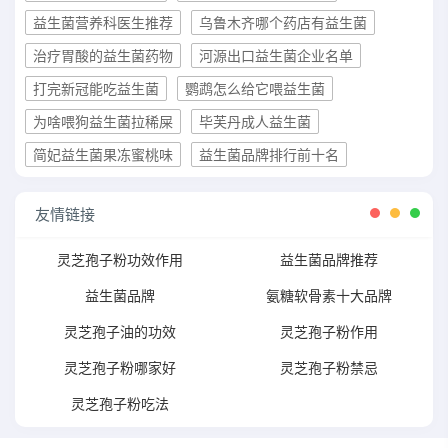
益生菌营养科医生推荐
乌鲁木齐哪个药店有益生菌
治疗胃酸的益生菌药物
河源出口益生菌企业名单
打完新冠能吃益生菌
鹦鹉怎么给它喂益生菌
为啥喂狗益生菌拉稀屎
毕芙丹成人益生菌
简妃益生菌果冻蜜桃味
益生菌品牌排行前十名
友情链接
灵芝孢子粉功效作用
益生菌品牌推荐
益生菌品牌
氨糖软骨素十大品牌
灵芝孢子油的功效
灵芝孢子粉作用
灵芝孢子粉哪家好
灵芝孢子粉禁忌
灵芝孢子粉吃法