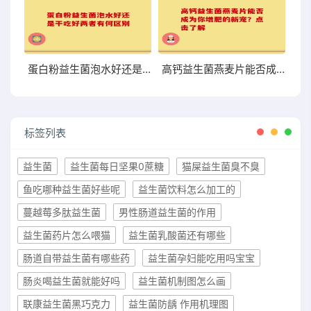
蛋白粉益生菌泡水好还是干吃好两者有何区别
高钙益生菌燕麦片能否成为你增肥的新宠？点击了解
标签列表
益生菌
益生菌每日坚果0蔗糖
猫屎益生菌臭不臭
鱼吃哪种益生菌好些呢
益生菌饮料怎么加工的
蔓越莓多肽益生菌
男性肠道益生菌的作用
益生菌药片怎么喂猫
益生菌乳酸菌还有哪些
肠道自带益生菌有哪些药
益生菌孕妇能吃用吗宝宝
肠炎喝益生菌就能好吗
益生菌机制图怎么画
联康益生菌黑巧克力
益生菌防龋 作用机理图