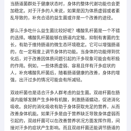
当肠道菌群处于健康状态时，身体的整体代谢功能也会更
加稳定。对于汗多的人来说，如果是因为体质虚弱或者紊
乱导致的，补充合适的益生菌或许是一个改善的途径。
那么汗多吃什么益生菌比较好呢？嗜酸乳杆菌是一个不错
的选择。嗜酸乳杆菌能够在肠道内定殖，抑制有害菌的生
长，有助于维持肠道的微生态环境稳定。它可以增强肠道
的，在一定程度上调节身体的功能。当身体的功能得到优
化后，对于改善因体质问题引起的汗多现象可能会有积极
的作用。例如，一些体质虚弱、容易且伴有汗多症状的
人，补充嗜酸乳杆菌后，随着肠道健康的改善，身体的增
强，出汗过多的情况可能会有所减轻。
双歧杆菌也是适合汗多人群考虑的益生菌。双歧杆菌在肠
道内能够发酵产生多种有机酸，刺激肠道蠕动，促进消化
吸收。良好的消化吸收有助于身体获取充足的营养，从而
改善身体机能。如果汗多是由于营养缺乏导致身体虚弱而
引起的，双歧杆菌可以在改善营养状况方面发挥作用，间
接对汗多的症状产生影响。而且双歧杆菌还能调节肠道的