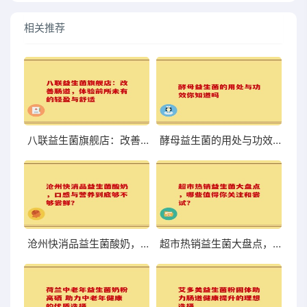
相关推荐
八联益生菌旗舰店：改善肠道，体验前所未有的轻盈与舒适
酵母益生菌的用处与功效你知道吗
沧州快消品益生菌酸奶，口感与营养到底够不够尝鲜？
超市热销益生菌大盘点，哪些值得你关注和尝试？