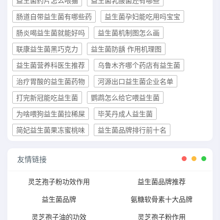
益生菌药片怎么喂猫
益生菌乳酸菌还有哪些
肠道自带益生菌有哪些药
益生菌孕妇能吃用吗宝宝
肠炎喝益生菌就能好吗
益生菌机制图怎么画
联康益生菌黑巧克力
益生菌防龋 作用机理图
益生菌营养科医生推荐
乌鲁木齐哪个药店有益生菌
治疗胃酸的益生菌药物
河源出口益生菌企业名单
打完新冠能吃益生菌
鹦鹉怎么给它喂益生菌
为啥喂狗益生菌拉稀屎
毕芙丹成人益生菌
简妃益生菌果冻蜜桃味
益生菌品牌排行前十名
友情链接
灵芝孢子粉功效作用
益生菌品牌推荐
益生菌品牌
氨糖软骨素十大品牌
灵芝孢子油的功效
灵芝孢子粉作用