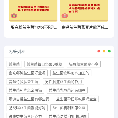
蛋白粉益生菌泡水好还是干吃好两者有何区别
高钙益生菌燕麦片能否成为你增肥的新宠？点击了解
标签列表
益生菌
益生菌每日坚果0蔗糖
猫屎益生菌臭不臭
鱼吃哪种益生菌好些呢
益生菌饮料怎么加工的
蔓越莓多肽益生菌
男性肠道益生菌的作用
益生菌药片怎么喂猫
益生菌乳酸菌还有哪些
肠道自带益生菌有哪些药
益生菌孕妇能吃用吗宝宝
肠炎喝益生菌就能好吗
益生菌机制图怎么画
联康益生菌黑巧克力
益生菌防龋 作用机理图