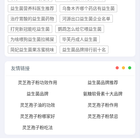
益生菌营养科医生推荐
乌鲁木齐哪个药店有益生菌
治疗胃酸的益生菌药物
河源出口益生菌企业名单
打完新冠能吃益生菌
鹦鹉怎么给它喂益生菌
为啥喂狗益生菌拉稀屎
毕芙丹成人益生菌
简妃益生菌果冻蜜桃味
益生菌品牌排行前十名
友情链接
灵芝孢子粉功效作用
益生菌品牌推荐
益生菌品牌
氨糖软骨素十大品牌
灵芝孢子油的功效
灵芝孢子粉作用
灵芝孢子粉哪家好
灵芝孢子粉禁忌
灵芝孢子粉吃法