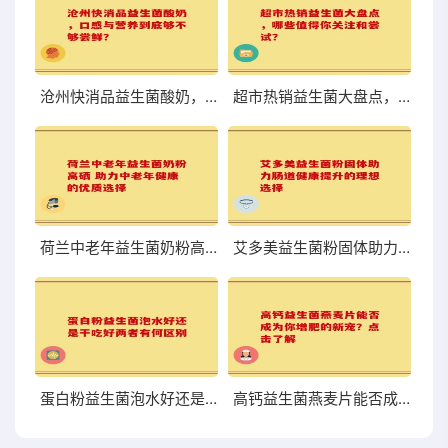
沧州快消品益生菌酸奶，口感与营养到底够不够尝鲜？
超市热销益生菌大盘点，哪些值得你关注和尝试？
荷兰中老年益生菌奶粉高硒 助力中老年健康的优质选择
艾多美益生菌粉固体助力肠道健康提升的理想选择
蛋白粉益生菌泡水好还是干吃好两者有何区别
高钙益生菌燕麦片能否成为你增肥的新宠？点击了解