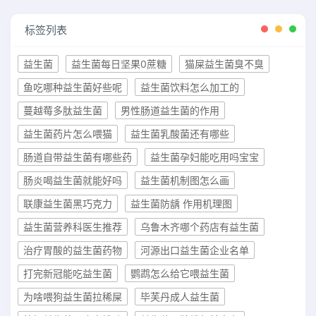
标签列表
益生菌
益生菌每日坚果0蔗糖
猫屎益生菌臭不臭
鱼吃哪种益生菌好些呢
益生菌饮料怎么加工的
蔓越莓多肽益生菌
男性肠道益生菌的作用
益生菌药片怎么喂猫
益生菌乳酸菌还有哪些
肠道自带益生菌有哪些药
益生菌孕妇能吃用吗宝宝
肠炎喝益生菌就能好吗
益生菌机制图怎么画
联康益生菌黑巧克力
益生菌防龋 作用机理图
益生菌营养科医生推荐
乌鲁木齐哪个药店有益生菌
治疗胃酸的益生菌药物
河源出口益生菌企业名单
打完新冠能吃益生菌
鹦鹉怎么给它喂益生菌
为啥喂狗益生菌拉稀屎
毕芙丹成人益生菌