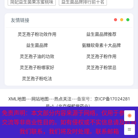
简妃益生菌果冻蜜桃味
益生菌品牌排行前十名
友情链接
灵芝孢子粉功效作用
益生菌品牌推荐
益生菌品牌
氨糖软骨素十大品牌
灵芝孢子油的功效
灵芝孢子粉作用
灵芝孢子粉哪家好
灵芝孢子粉禁忌
灵芝孢子粉吃法
XML地图
---
网站地图
---
热点关注
---备案号：
京ICP备17024281
号-1（北京保鹤堂药业）
免责声明：本文部分内容来源于网络，仅用于参考、
免责声明：本文部分内容来源于网络，仅用于参考、
交流等非商业性目的。如有侵权或不实信息请及时与
交流等非商业性目的。如有侵权或不实信息请及时与
我们联系，我们将及时处理。联系邮箱
我们联系，我们将及时处理。联系邮箱