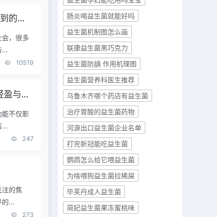
肠炎喝益生菌就能好吗
内容！
益生菌机制图怎么画
社会，很多
联康益生菌黑巧克力
..
10519
益生菌防龋 作用机理图
益生菌营养科医生推荐
八联益生菌旗舰店：改善肠道，体验前所未有的轻盈与舒适
乌鲁木齐哪个药店有益生菌
治疗胃酸的益生菌药物
功能不仅影
..
河源出口益生菌企业名单
247
打完新冠能吃益生菌
鹦鹉怎么给它喂益生菌
为啥喂狗益生菌拉稀屎
关注的焦
毕芙丹成人益生菌
...
简妃益生菌果冻蜜桃味
273