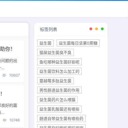
标签列表
益生菌
益生菌每日坚果0蔗糖
帮助你！
猫屎益生菌臭不臭
些问题的出
鱼吃哪种益生菌好些呢
..
益生菌饮料怎么加工的
10607
蔓越莓多肽益生菌
男性肠道益生菌的作用
点！
益生菌药片怎么喂猫
部良好的菌
益生菌乳酸菌还有哪些
..
肠道自带益生菌有哪些药
10746
益生菌孕妇能吃用吗宝宝