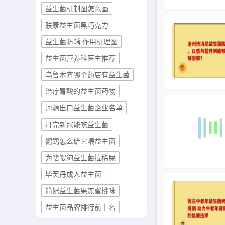
益生菌机制图怎么画
联康益生菌黑巧克力
益生菌防龋 作用机理图
益生菌营养科医生推荐
乌鲁木齐哪个药店有益生菌
治疗胃酸的益生菌药物
河源出口益生菌企业名单
打完新冠能吃益生菌
鹦鹉怎么给它喂益生菌
为啥喂狗益生菌拉稀屎
毕芙丹成人益生菌
简妃益生菌果冻蜜桃味
益生菌品牌排行前十名