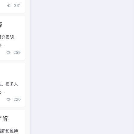
231
择
研究表明，
..
259
品。很多人
..
220
了解
增肥和维持