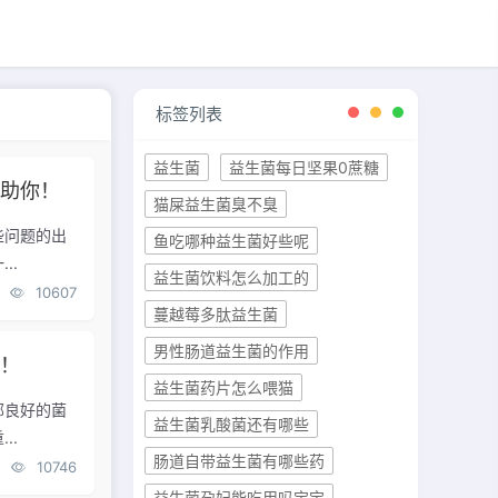
标签列表
益生菌
益生菌每日坚果0蔗糖
帮助你！
猫屎益生菌臭不臭
些问题的出
鱼吃哪种益生菌好些呢
..
益生菌饮料怎么加工的
10607
蔓越莓多肽益生菌
男性肠道益生菌的作用
点！
益生菌药片怎么喂猫
部良好的菌
益生菌乳酸菌还有哪些
..
肠道自带益生菌有哪些药
10746
益生菌孕妇能吃用吗宝宝