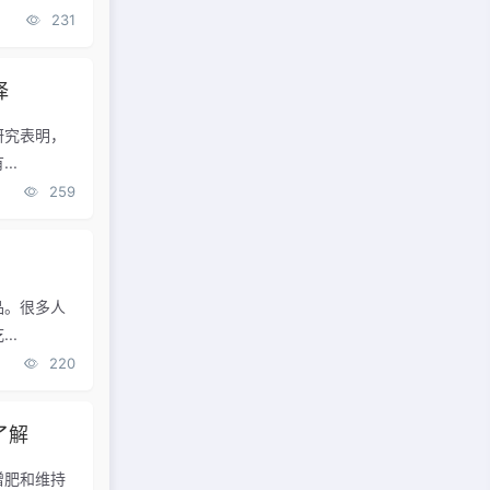
231
择
研究表明，
..
259
品。很多人
..
220
了解
增肥和维持