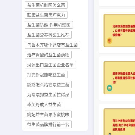
益生菌机制图怎么画
联康益生菌黑巧克力
益生菌防龋 作用机理图
益生菌营养科医生推荐
乌鲁木齐哪个药店有益生菌
治疗胃酸的益生菌药物
河源出口益生菌企业名单
打完新冠能吃益生菌
鹦鹉怎么给它喂益生菌
为啥喂狗益生菌拉稀屎
毕芙丹成人益生菌
简妃益生菌果冻蜜桃味
益生菌品牌排行前十名