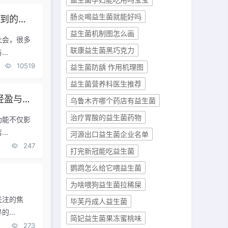
肠炎喝益生菌就能好吗
内容！
益生菌机制图怎么画
社会，很多
联康益生菌黑巧克力
..
10519
益生菌防龋 作用机理图
益生菌营养科医生推荐
八联益生菌旗舰店：改善肠道，体验前所未有的轻盈与舒适
乌鲁木齐哪个药店有益生菌
治疗胃酸的益生菌药物
功能不仅影
..
河源出口益生菌企业名单
247
打完新冠能吃益生菌
鹦鹉怎么给它喂益生菌
为啥喂狗益生菌拉稀屎
关注的焦
毕芙丹成人益生菌
...
简妃益生菌果冻蜜桃味
273