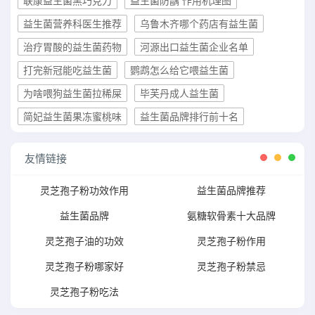
联康益生菌黑巧克力
益生菌防龋 作用机理图
益生菌营养科医生推荐
乌鲁木齐哪个药店有益生菌
治疗胃酸的益生菌药物
河源出口益生菌企业名单
打完新冠能吃益生菌
鹦鹉怎么给它喂益生菌
为啥喂狗益生菌拉稀屎
毕芙丹成人益生菌
简妃益生菌果冻蜜桃味
益生菌品牌排行前十名
友情链接
灵芝孢子粉功效作用
益生菌品牌推荐
益生菌品牌
氨糖软骨素十大品牌
灵芝孢子油的功效
灵芝孢子粉作用
灵芝孢子粉哪家好
灵芝孢子粉禁忌
灵芝孢子粉吃法