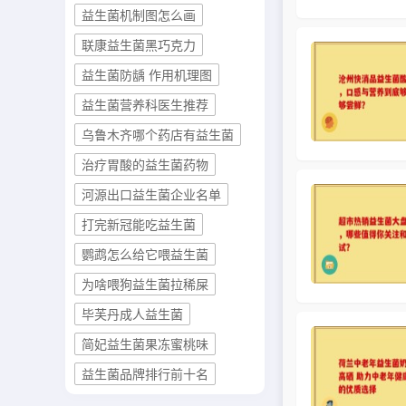
益生菌机制图怎么画
联康益生菌黑巧克力
益生菌防龋 作用机理图
益生菌营养科医生推荐
乌鲁木齐哪个药店有益生菌
治疗胃酸的益生菌药物
河源出口益生菌企业名单
打完新冠能吃益生菌
鹦鹉怎么给它喂益生菌
为啥喂狗益生菌拉稀屎
毕芙丹成人益生菌
简妃益生菌果冻蜜桃味
益生菌品牌排行前十名