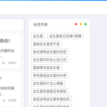
标签列表
益生菌
益生菌每日坚果0蔗糖
帮助你！
猫屎益生菌臭不臭
些问题的出
鱼吃哪种益生菌好些呢
..
益生菌饮料怎么加工的
10607
蔓越莓多肽益生菌
男性肠道益生菌的作用
点！
益生菌药片怎么喂猫
部良好的菌
益生菌乳酸菌还有哪些
..
肠道自带益生菌有哪些药
10746
益生菌孕妇能吃用吗宝宝