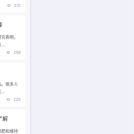
231
择
研究表明，
..
259
品。很多人
..
220
了解
增肥和维持