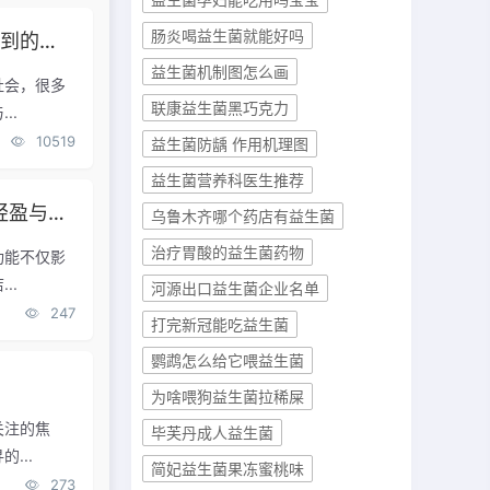
肠炎喝益生菌就能好吗
内容！
益生菌机制图怎么画
社会，很多
联康益生菌黑巧克力
..
10519
益生菌防龋 作用机理图
益生菌营养科医生推荐
八联益生菌旗舰店：改善肠道，体验前所未有的轻盈与舒适
乌鲁木齐哪个药店有益生菌
治疗胃酸的益生菌药物
功能不仅影
..
河源出口益生菌企业名单
247
打完新冠能吃益生菌
鹦鹉怎么给它喂益生菌
为啥喂狗益生菌拉稀屎
关注的焦
毕芙丹成人益生菌
...
简妃益生菌果冻蜜桃味
273