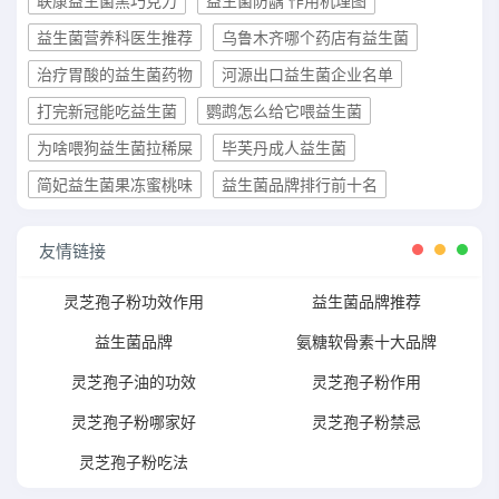
联康益生菌黑巧克力
益生菌防龋 作用机理图
益生菌营养科医生推荐
乌鲁木齐哪个药店有益生菌
治疗胃酸的益生菌药物
河源出口益生菌企业名单
打完新冠能吃益生菌
鹦鹉怎么给它喂益生菌
为啥喂狗益生菌拉稀屎
毕芙丹成人益生菌
简妃益生菌果冻蜜桃味
益生菌品牌排行前十名
友情链接
灵芝孢子粉功效作用
益生菌品牌推荐
益生菌品牌
氨糖软骨素十大品牌
灵芝孢子油的功效
灵芝孢子粉作用
灵芝孢子粉哪家好
灵芝孢子粉禁忌
灵芝孢子粉吃法