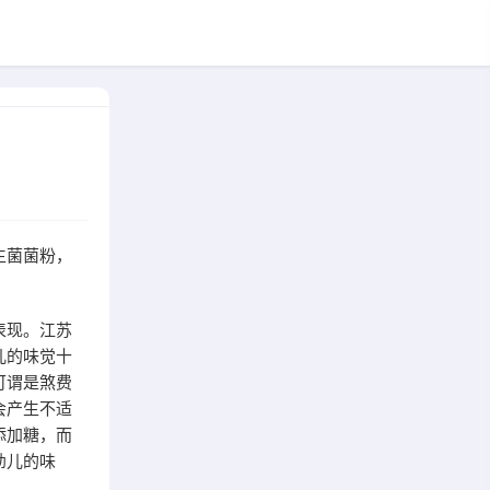
生菌菌粉，
表现。江苏
儿的味觉十
可谓是煞费
会产生不适
添加糖，而
幼儿的味