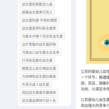
益生菌机制图怎么画
联康益生菌黑巧克力
益生菌防龋 作用机理图
益生菌营养科医生推荐
乌鲁木齐哪个药店有益生菌
治疗胃酸的益生菌药物
河源出口益生菌企业名单
打完新冠能吃益生菌
鹦鹉怎么给它喂益生菌
江苏的婴幼儿益
为啥喂狗益生菌拉稀屎
一个环节，都遵
感。而且，随着
毕芙丹成人益生菌
功效，以满足市
简妃益生菌果冻蜜桃味
江苏婴幼儿益生
益生菌品牌排行前十名
现出强大的竞争