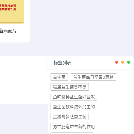
高钙益生菌燕麦片能否成为你增肥的新宠？点击了解
标签列表
益生菌
益生菌每日坚果0蔗糖
猫屎益生菌臭不臭
鱼吃哪种益生菌好些呢
益生菌饮料怎么加工的
蔓越莓多肽益生菌
男性肠道益生菌的作用