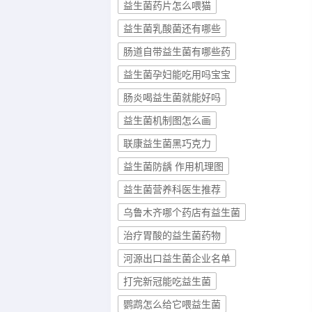
益生菌药片怎么喂猫
益生菌乳酸菌还有哪些
肠道自带益生菌有哪些药
益生菌孕妇能吃用吗宝宝
肠炎喝益生菌就能好吗
益生菌机制图怎么画
联康益生菌黑巧克力
益生菌防龋 作用机理图
益生菌营养科医生推荐
乌鲁木齐哪个药店有益生菌
治疗胃酸的益生菌药物
河源出口益生菌企业名单
打完新冠能吃益生菌
鹦鹉怎么给它喂益生菌