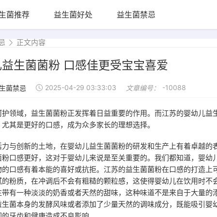
生菌推荐
益生菌好处
益生菌禁忌
忌
正文内容
益生菌菌粉 口感佳更受宝宝喜爱
2025-04-29 03:33:03
-10088
生菌禁忌
文章编号：
呵护领域，益生菌菌粉正发挥着日益重要的作用。而江苏的婴幼儿益
，尤其是更好的口感，成为众多家长的理想选择。
活力与创新的土地，在婴幼儿益生菌菌粉的研发和生产上有着卓越的
菌粉口感更好，这对于婴幼儿来说是至关重要的。我们都知道，婴幼
物的口感有着本能的喜好或抗拒。江苏的益生菌菌粉在口感的打造上
腻的粉质，在冲调后不会有粗糙的颗粒感，这使得婴幼儿在饮用时不
往带有一种淡淡的奶香或者天然的甜味，这种味道不是来自于大量的
益生菌本身的发酵风味或者添加了少量天然的调味成分，既能吸引婴
们的牙齿和健康造成不良影响。