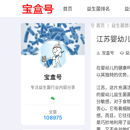
首页
益生菌排名
益
首页
益生菌禁
江苏婴幼儿
宝盒号
益
在婴幼儿的健康
以其独特的优势
宝盒号
江苏，这片充满
专注益生菌行业内容分享
的婴幼儿益生菌
分敏感，对于食
苦心。它有着细
文章
感。而且，它往
108975
是巧妙地利用了
蕾，又不会对他