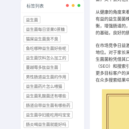
标签列表
从健康的角度来
有益的益生菌菌
益生菌
衡，增强肠道的
益生菌每日坚果0蔗糖
的基础，良好的
猫屎益生菌臭不臭
在市场竞争日益
鱼吃哪种益生菌好些呢
地位。对于家长
益生菌饮料怎么加工的
生菌菌粉凭借其
（SEO）和搜索
蔓越莓多肽益生菌
更多目标客户的
男性肠道益生菌的作用
在众多搜索结果
益生菌药片怎么喂猫
益生菌乳酸菌还有哪些
肠道自带益生菌有哪些药
益生菌孕妇能吃用吗宝宝
肠炎喝益生菌就能好吗