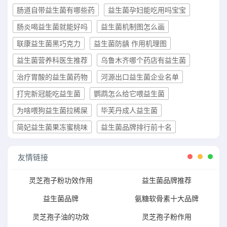
肠道自带益生菌有哪些药
益生菌孕妇能吃用吗宝宝
肠炎喝益生菌就能好吗
益生菌机制图怎么画
联康益生菌黑巧克力
益生菌防龋 作用机理图
益生菌营养科医生推荐
乌鲁木齐哪个药店有益生菌
治疗胃酸的益生菌药物
河源出口益生菌企业名单
打完新冠能吃益生菌
鹦鹉怎么给它喂益生菌
为啥喂狗益生菌拉稀屎
毕芙丹成人益生菌
简妃益生菌果冻蜜桃味
益生菌品牌排行前十名
友情链接
灵芝孢子粉功效作用
益生菌品牌推荐
益生菌品牌
氨糖软骨素十大品牌
灵芝孢子油的功效
灵芝孢子粉作用