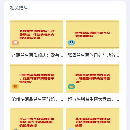
相关推荐
八联益生菌旗舰店：改善肠道，体验前所未有的轻盈与舒适
酵母益生菌的用处与功效你知道吗
沧州快消品益生菌酸奶，口感与营养到底够不够尝鲜？
超市热销益生菌大盘点，哪些值得你关注和尝试？