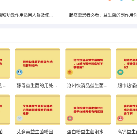
老爸评测p16益生菌粉功效作用适用人群及使用体验全解析
八联益生菌旗舰店：改善肠道，体验前所未有的轻盈与舒适
酵母益生菌的用处与功效你知道吗
沧州快消品益生菌酸奶，口感与营养到底够不够尝鲜？
荷兰中老年益生菌奶粉高硒 助力中老年健康的优质选择
艾多美益生菌粉固体助力肠道健康提升的理想选择
蛋白粉益生菌泡水好还是干吃好两者有何区别