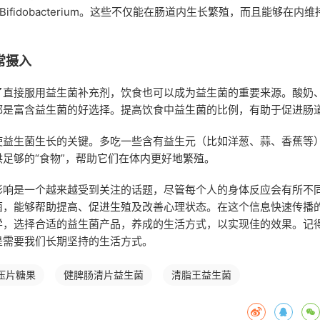
lus 和 Bifidobacterium。这些不仅能在肠道内生长繁殖，而且能够在
常摄入
了直接服用益生菌补充剂，饮食也可以成为益生菌的重要来源。酸奶
都是富含益生菌的好选择。提高饮食中益生菌的比例，有助于促进肠
使益生菌生长的关键。多吃一些含有益生元（比如洋葱、蒜、香蕉等
足够的“食物”，帮助它们在体内更好地繁殖。
影响是一个越来越受到关注的话题，尽管每个人的身体反应会有所不
菌，能够帮助提高、促进生殖及改善心理状态。在这个信息快速传播
学，选择合适的益生菌产品，养成的生活方式，以实现佳的效果。记
是需要我们长期坚持的生活方式。
压片糖果
健脾肠清片益生菌
清脂王益生菌