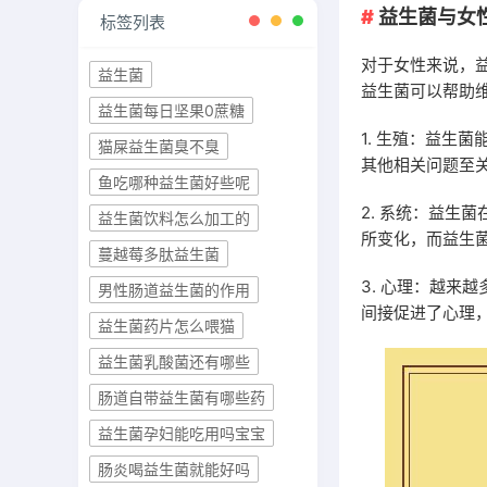
益生菌与女
标签列表
对于女性来说，
益生菌
益生菌可以帮助
益生菌每日坚果0蔗糖
1. 生殖：益生
猫屎益生菌臭不臭
其他相关问题至
鱼吃哪种益生菌好些呢
2. 系统：益生
益生菌饮料怎么加工的
所变化，而益生
蔓越莓多肽益生菌
3. 心理：越来
男性肠道益生菌的作用
间接促进了心理
益生菌药片怎么喂猫
益生菌乳酸菌还有哪些
肠道自带益生菌有哪些药
益生菌孕妇能吃用吗宝宝
肠炎喝益生菌就能好吗