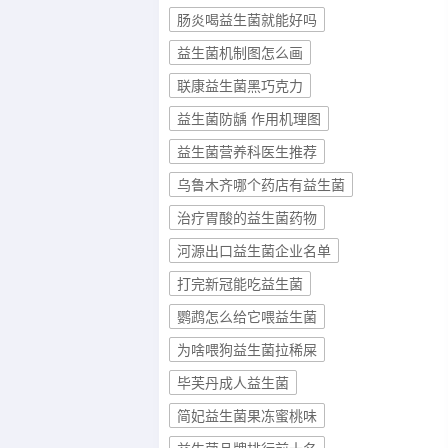
肠炎喝益生菌就能好吗
益生菌机制图怎么画
联康益生菌黑巧克力
益生菌防龋 作用机理图
益生菌营养科医生推荐
乌鲁木齐哪个药店有益生菌
治疗胃酸的益生菌药物
河源出口益生菌企业名单
打完新冠能吃益生菌
鹦鹉怎么给它喂益生菌
为啥喂狗益生菌拉稀屎
毕芙丹成人益生菌
简妃益生菌果冻蜜桃味