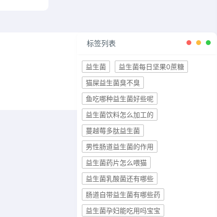
标签列表
益生菌
益生菌每日坚果0蔗糖
猫屎益生菌臭不臭
鱼吃哪种益生菌好些呢
益生菌饮料怎么加工的
蔓越莓多肽益生菌
男性肠道益生菌的作用
益生菌药片怎么喂猫
益生菌乳酸菌还有哪些
肠道自带益生菌有哪些药
益生菌孕妇能吃用吗宝宝