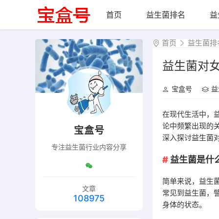
首页
益生菌排名
益
首页
益生菌排
益生菌对
宝盒号
益
在现代生活中，
论中频繁出现的
宝盒号
深入探讨益生菌
专注益生菌行业内容分享
益生菌是什
简单来说，益生
文章
常见到益生菌，
108975
身体的状态。