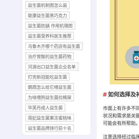
益生菌机制图怎么画
联康益生菌黑巧克力
益生菌防龋 作用机理图
益生菌营养科医生推荐
乌鲁木齐哪个药店有益生菌
治疗胃酸的益生菌药物
河源出口益生菌企业名单
打完新冠能吃益生菌
鹦鹉怎么给它喂益生菌
如何选择及
为啥喂狗益生菌拉稀屎
毕芙丹成人益生菌
市面上有许多不
状况和需求是关
简妃益生菌果冻蜜桃味
可能会有所帮助
益生菌品牌排行前十名
注意选择经过临