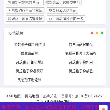
打完新冠能吃益生菌
鹦鹉怎么给它喂益生菌
为啥喂狗益生菌拉稀屎
毕芙丹成人益生菌
简妃益生菌果冻蜜桃味
益生菌品牌排行前十名
友情链接
灵芝孢子粉功效作用
益生菌品牌推荐
益生菌品牌
氨糖软骨素十大品牌
灵芝孢子油的功效
灵芝孢子粉作用
灵芝孢子粉哪家好
灵芝孢子粉禁忌
灵芝孢子粉吃法
XML地图
---
网站地图
---
热点关注
---备案号：
京ICP备17024281
号-1（北京保鹤堂药业）
免责声明：本文部分内容来源于网络，仅用于参考、
免责声明：本文部分内容来源于网络，仅用于参考、