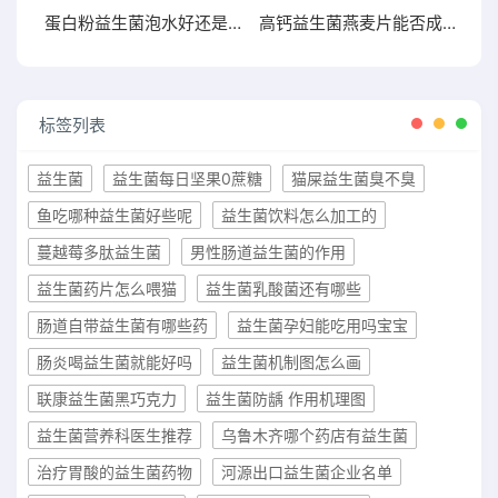
蛋白粉益生菌泡水好还是干吃好两者有何区别
高钙益生菌燕麦片能否成为你增肥的新宠？点击了解
标签列表
益生菌
益生菌每日坚果0蔗糖
猫屎益生菌臭不臭
鱼吃哪种益生菌好些呢
益生菌饮料怎么加工的
蔓越莓多肽益生菌
男性肠道益生菌的作用
益生菌药片怎么喂猫
益生菌乳酸菌还有哪些
肠道自带益生菌有哪些药
益生菌孕妇能吃用吗宝宝
肠炎喝益生菌就能好吗
益生菌机制图怎么画
联康益生菌黑巧克力
益生菌防龋 作用机理图
益生菌营养科医生推荐
乌鲁木齐哪个药店有益生菌
治疗胃酸的益生菌药物
河源出口益生菌企业名单