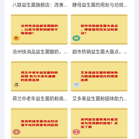
八联益生菌旗舰店：改善肠道，体验前所未有的轻盈与舒适
酵母益生菌的用处与功效你知道吗
沧州快消品益生菌酸奶，口感与营养到底够不够尝鲜？
超市热销益生菌大盘点，哪些值得你关注和尝试？
荷兰中老年益生菌奶粉高硒 助力中老年健康的优质选择
艾多美益生菌粉固体助力肠道健康提升的理想选择