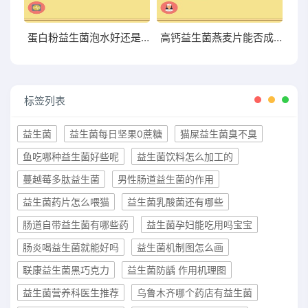
蛋白粉益生菌泡水好还是干吃好两者有何区别
高钙益生菌燕麦片能否成为你增肥的新宠？点击了解
标签列表
益生菌
益生菌每日坚果0蔗糖
猫屎益生菌臭不臭
鱼吃哪种益生菌好些呢
益生菌饮料怎么加工的
蔓越莓多肽益生菌
男性肠道益生菌的作用
益生菌药片怎么喂猫
益生菌乳酸菌还有哪些
肠道自带益生菌有哪些药
益生菌孕妇能吃用吗宝宝
肠炎喝益生菌就能好吗
益生菌机制图怎么画
联康益生菌黑巧克力
益生菌防龋 作用机理图
益生菌营养科医生推荐
乌鲁木齐哪个药店有益生菌