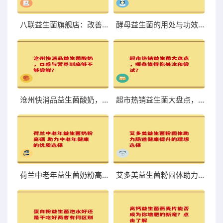
八联益生菌旗舰店：改善肠道，体验前所未有的轻盈与舒适
酵母益生菌的用处与功效你知道吗
沧州快消品益生菌酸奶，口感与营养到底够不够尝鲜？
超市热销益生菌大盘点，哪些值得你关注和尝试？
荷兰中老年益生菌奶粉高硒 助力中老年健康的优质选择
艾多美益生菌粉固体助力肠道健康提升的理想选择