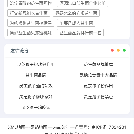
治疗胃酸的益生菌药物
河源出口益生菌企业名单
打完新冠能吃益生菌
鹦鹉怎么给它喂益生菌
为啥喂狗益生菌拉稀屎
毕芙丹成人益生菌
简妃益生菌果冻蜜桃味
益生菌品牌排行前十名
友情链接
灵芝孢子粉功效作用
益生菌品牌推荐
益生菌品牌
氨糖软骨素十大品牌
灵芝孢子油的功效
灵芝孢子粉作用
灵芝孢子粉哪家好
灵芝孢子粉禁忌
灵芝孢子粉吃法
XML地图
---
网站地图
---
热点关注
---备案号：
京ICP备17024281