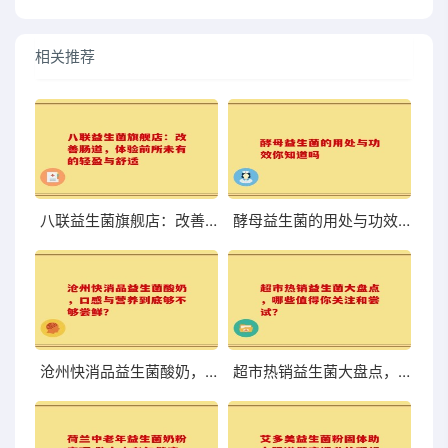
相关推荐
八联益生菌旗舰店：改善肠道，体验前所未有的轻盈与舒适
酵母益生菌的用处与功效你知道吗
沧州快消品益生菌酸奶，口感与营养到底够不够尝鲜？
超市热销益生菌大盘点，哪些值得你关注和尝试？