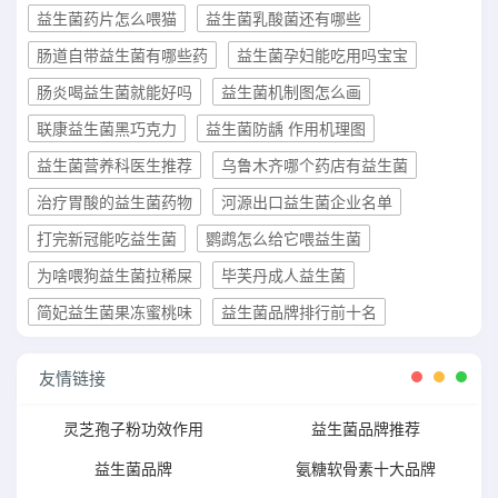
益生菌药片怎么喂猫
益生菌乳酸菌还有哪些
肠道自带益生菌有哪些药
益生菌孕妇能吃用吗宝宝
肠炎喝益生菌就能好吗
益生菌机制图怎么画
联康益生菌黑巧克力
益生菌防龋 作用机理图
益生菌营养科医生推荐
乌鲁木齐哪个药店有益生菌
治疗胃酸的益生菌药物
河源出口益生菌企业名单
打完新冠能吃益生菌
鹦鹉怎么给它喂益生菌
为啥喂狗益生菌拉稀屎
毕芙丹成人益生菌
简妃益生菌果冻蜜桃味
益生菌品牌排行前十名
友情链接
灵芝孢子粉功效作用
益生菌品牌推荐
益生菌品牌
氨糖软骨素十大品牌