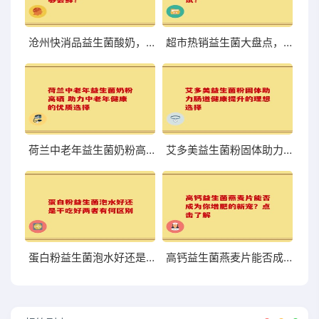
沧州快消品益生菌酸奶，口感与营养到底够不够尝鲜？
超市热销益生菌大盘点，哪些值得你关注和尝试？
荷兰中老年益生菌奶粉高硒 助力中老年健康的优质选择
艾多美益生菌粉固体助力肠道健康提升的理想选择
蛋白粉益生菌泡水好还是干吃好两者有何区别
高钙益生菌燕麦片能否成为你增肥的新宠？点击了解