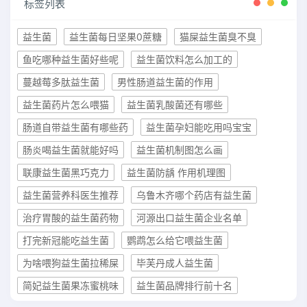
标签列表
益生菌
益生菌每日坚果0蔗糖
猫屎益生菌臭不臭
鱼吃哪种益生菌好些呢
益生菌饮料怎么加工的
蔓越莓多肽益生菌
男性肠道益生菌的作用
益生菌药片怎么喂猫
益生菌乳酸菌还有哪些
肠道自带益生菌有哪些药
益生菌孕妇能吃用吗宝宝
肠炎喝益生菌就能好吗
益生菌机制图怎么画
联康益生菌黑巧克力
益生菌防龋 作用机理图
益生菌营养科医生推荐
乌鲁木齐哪个药店有益生菌
治疗胃酸的益生菌药物
河源出口益生菌企业名单
打完新冠能吃益生菌
鹦鹉怎么给它喂益生菌
为啥喂狗益生菌拉稀屎
毕芙丹成人益生菌
简妃益生菌果冻蜜桃味
益生菌品牌排行前十名