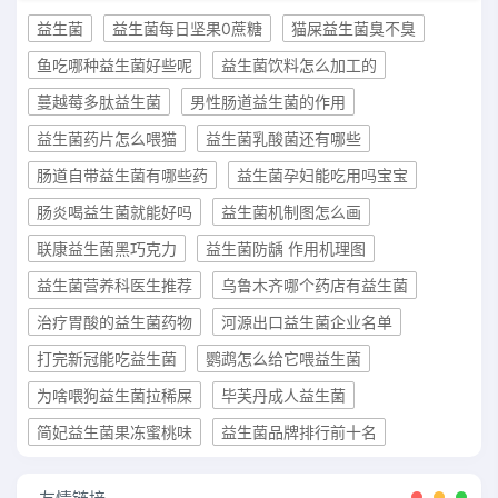
益生菌
益生菌每日坚果0蔗糖
猫屎益生菌臭不臭
鱼吃哪种益生菌好些呢
益生菌饮料怎么加工的
蔓越莓多肽益生菌
男性肠道益生菌的作用
益生菌药片怎么喂猫
益生菌乳酸菌还有哪些
肠道自带益生菌有哪些药
益生菌孕妇能吃用吗宝宝
肠炎喝益生菌就能好吗
益生菌机制图怎么画
联康益生菌黑巧克力
益生菌防龋 作用机理图
益生菌营养科医生推荐
乌鲁木齐哪个药店有益生菌
治疗胃酸的益生菌药物
河源出口益生菌企业名单
打完新冠能吃益生菌
鹦鹉怎么给它喂益生菌
为啥喂狗益生菌拉稀屎
毕芙丹成人益生菌
简妃益生菌果冻蜜桃味
益生菌品牌排行前十名